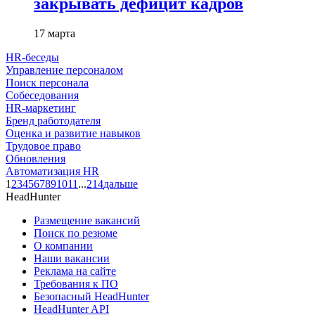
закрывать дефицит кадров
17 марта
HR-беседы
Управление персоналом
Поиск персонала
Собеседования
HR-маркетинг
Бренд работодателя
Оценка и развитие навыков
Трудовое право
Обновления
Автоматизация HR
1
2
3
4
5
6
7
8
9
10
11
...
214
дальше
HeadHunter
Размещение вакансий
Поиск по резюме
О компании
Наши вакансии
Реклама на сайте
Требования к ПО
Безопасный HeadHunter
HeadHunter API